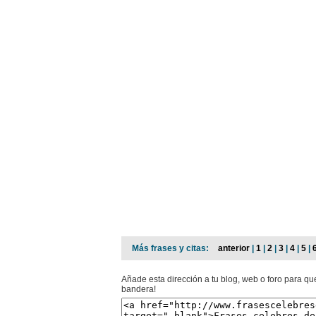
Más frases y citas:
anterior
|
1
|
2
|
3
|
4
|
5
|
Añade esta dirección a tu blog, web o foro para qu
bandera!