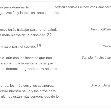
so para dominar la
Friedrich Leopold Freiherr von Hardenber
ganización y la técnica, antes tendrán
ecesitarás trabajar para tener salud.
Penn, William
a mala hierba de la ociosidad.
imnasia para el cuerpo.
Platón
ble, aún con los insectos que nos
San Martín, José de
ca abriéndole la ventana para que
do es demasiado grande para nosotros
onas, los médicos y los cocineros;
Diderot, Denis
rvar nuestra salud y los otros para
os últimos están más convencidos de lo