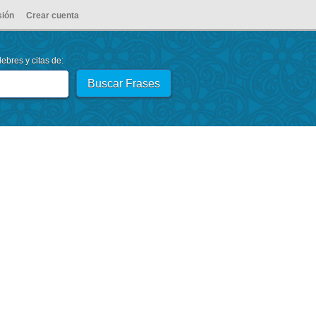
sión
Crear cuenta
ebres y citas de: