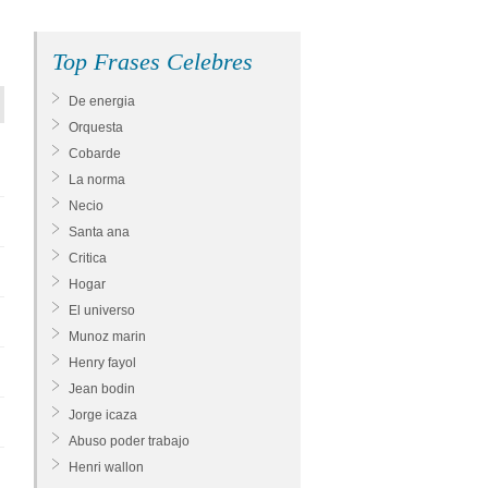
Top Frases Celebres
De energia
Orquesta
Cobarde
La norma
Necio
Santa ana
Critica
Hogar
El universo
Munoz marin
Henry fayol
Jean bodin
Jorge icaza
Abuso poder trabajo
Henri wallon