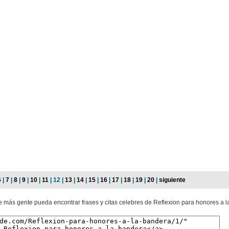
6
|
7
|
8
|
9
|
10
|
11
| 12 |
13
|
14
|
15
|
16
|
17
|
18
|
19
|
20
|
siguiente
e más gente pueda encontrar frases y citas celebres de Reflexion para honores a l