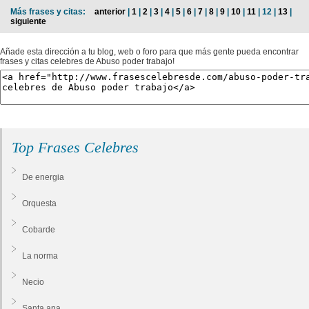
Más frases y citas:
anterior
|
1
|
2
|
3
|
4
|
5
|
6
|
7
|
8
|
9
|
10
|
11
| 12 |
13
|
siguiente
Añade esta dirección a tu blog, web o foro para que más gente pueda encontrar
frases y citas celebres de Abuso poder trabajo!
Top Frases Celebres
De energia
Orquesta
Cobarde
La norma
Necio
Santa ana