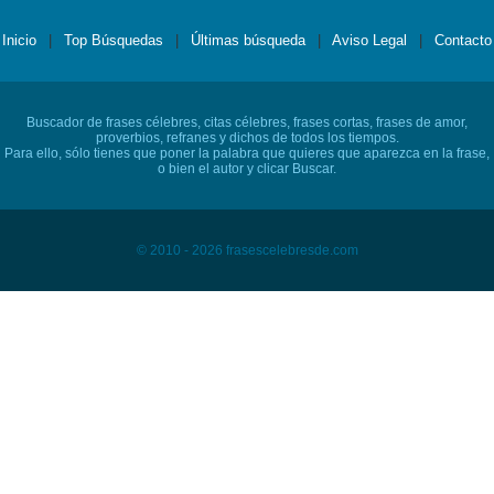
Inicio
|
Top Búsquedas
|
Últimas búsqueda
|
Aviso Legal
|
Contacto
Buscador de frases célebres, citas célebres, frases cortas, frases de amor,
proverbios, refranes y dichos de todos los tiempos.
Para ello, sólo tienes que poner la palabra que quieres que aparezca en la frase,
o bien el autor y clicar Buscar.
© 2010 - 2026 frasescelebresde.com