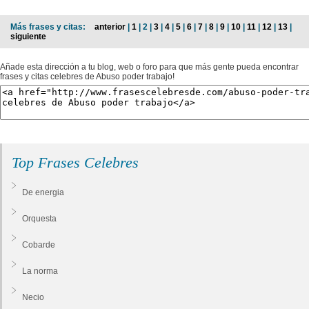
Más frases y citas:
anterior
|
1
| 2 |
3
|
4
|
5
|
6
|
7
|
8
|
9
|
10
|
11
|
12
|
13
|
siguiente
Añade esta dirección a tu blog, web o foro para que más gente pueda encontrar
frases y citas celebres de Abuso poder trabajo!
Top Frases Celebres
De energia
Orquesta
Cobarde
La norma
Necio