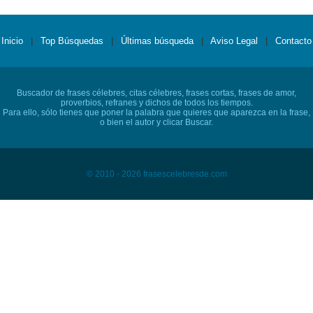
Inicio
|
Top Búsquedas
|
Últimas búsqueda
|
Aviso Legal
|
Contacto
Buscador de frases célebres, citas célebres, frases cortas, frases de amor,
proverbios, refranes y dichos de todos los tiempos.
Para ello, sólo tienes que poner la palabra que quieres que aparezca en la frase,
o bien el autor y clicar Buscar.
© 2010 - 2026 frasescelebresde.com