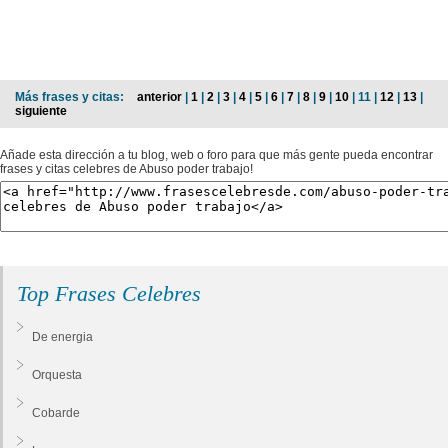
Más frases y citas:
anterior
|
1
|
2
|
3
|
4
|
5
|
6
|
7
|
8
|
9
|
10
| 11 |
12
|
13
|
siguiente
Añade esta dirección a tu blog, web o foro para que más gente pueda encontrar
frases y citas celebres de Abuso poder trabajo!
Top Frases Celebres
De energia
Orquesta
Cobarde