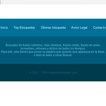
Inicio
|
Top Búsquedas
|
Últimas búsqueda
|
Aviso Legal
|
Contacto
Buscador de frases célebres, citas célebres, frases cortas, frases de amor,
proverbios, refranes y dichos de todos los tiempos.
Para ello, sólo tienes que poner la palabra que quieres que aparezca en la frase,
o bien el autor y clicar Buscar.
© 2010 - 2026 frasescelebresde.com