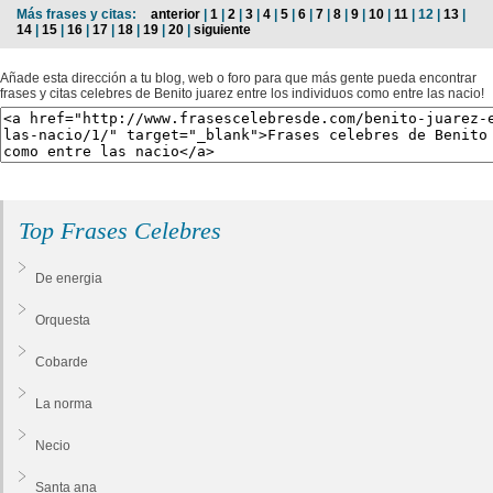
Más frases y citas:
anterior
|
1
|
2
|
3
|
4
|
5
|
6
|
7
|
8
|
9
|
10
|
11
| 12 |
13
|
14
|
15
|
16
|
17
|
18
|
19
|
20
|
siguiente
Añade esta dirección a tu blog, web o foro para que más gente pueda encontrar
frases y citas celebres de Benito juarez entre los individuos como entre las nacio!
Top Frases Celebres
De energia
Orquesta
Cobarde
La norma
Necio
Santa ana