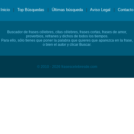
Inicio
|
Top Búsquedas
|
Últimas búsqueda
|
Aviso Legal
|
Contacto
Buscador de frases célebres, citas célebres, frases cortas, frases de amor,
proverbios, refranes y dichos de todos los tiempos.
Para ello, sólo tienes que poner la palabra que quieres que aparezca en la frase,
o bien el autor y clicar Buscar.
© 2010 - 2026 frasescelebresde.com