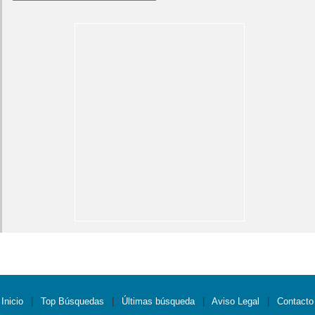
Inicio
|
Top Búsquedas
|
Últimas búsqueda
|
Aviso Legal
|
Contacto