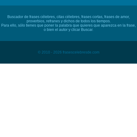
Buscador de frases célebres, citas célebres, frases cortas, frases de amor,
proverbios, refranes y dichos de todos los tiempos.
Para ello, sólo tienes que poner la palabra que quieres que aparezca en la frase,
o bien el autor y clicar Buscar.
© 2010 - 2026 frasescelebresde.com