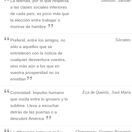
La libertad, por lo que respecta
Johnson, Samuel
a las clases sociales inferiores
de cada país, es poco más que
la elección entre trabajar o
morirse de hambre.
Preferid, entre los amigos, no
Sócrates
sólo a aquellos que se
entristecen con la noticia de
cualquier desventura vuestra,
sino más aún a los que en
vuestra prosperidad no os
envidian
Curiosidad: Impulso humano
Eça de Queirós, José María
que oscila entre lo grosero y lo
sublime. Lleva a escuchar
detrás de las puertas o a
descubrir América.
La diferencia entre un civil y
Clemenceau, Georges Benjamin