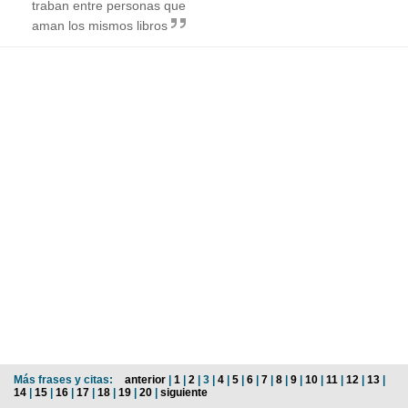
traban entre personas que
aman los mismos libros
Más frases y citas:
anterior
|
1
|
2
| 3 |
4
|
5
|
6
|
7
|
8
|
9
|
10
|
11
|
12
|
13
|
14
|
15
|
16
|
17
|
18
|
19
|
20
|
siguiente