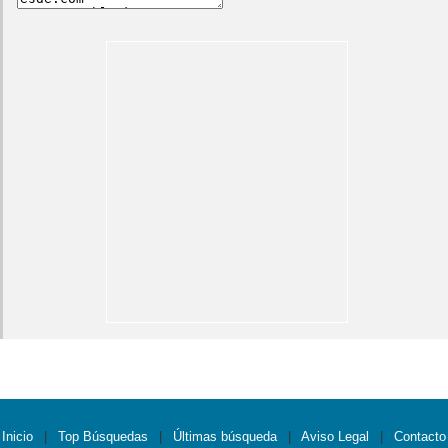
Inicio
|
Top Búsquedas
|
Últimas búsqueda
|
Aviso Legal
|
Contacto