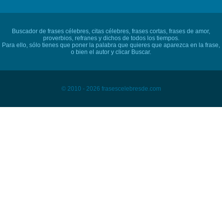
Buscador de frases célebres, citas célebres, frases cortas, frases de amor,
proverbios, refranes y dichos de todos los tiempos.
Para ello, sólo tienes que poner la palabra que quieres que aparezca en la frase,
o bien el autor y clicar Buscar.
© 2010 - 2026 frasescelebresde.com