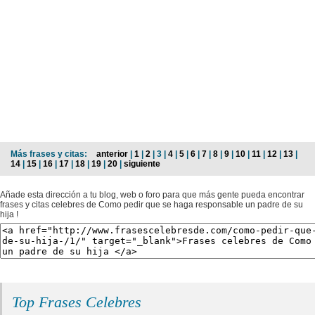
Más frases y citas:
anterior
|
1
|
2
| 3 |
4
|
5
|
6
|
7
|
8
|
9
|
10
|
11
|
12
|
13
|
14
|
15
|
16
|
17
|
18
|
19
|
20
|
siguiente
Añade esta dirección a tu blog, web o foro para que más gente pueda encontrar
frases y citas celebres de Como pedir que se haga responsable un padre de su
hija !
Top Frases Celebres