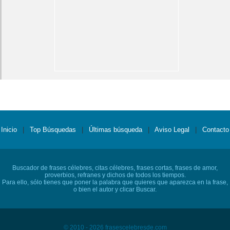
Inicio
|
Top Búsquedas
|
Últimas búsqueda
|
Aviso Legal
|
Contacto
Buscador de frases célebres, citas célebres, frases cortas, frases de amor,
proverbios, refranes y dichos de todos los tiempos.
Para ello, sólo tienes que poner la palabra que quieres que aparezca en la frase,
o bien el autor y clicar Buscar.
© 2010 - 2026 frasescelebresde.com