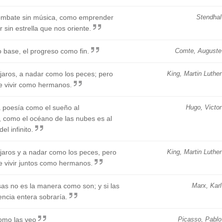
l combate sin música, como emprender
Stendhal
r sin estrella que nos oriente.
 base, el progreso como fin.
Comte, Auguste
jaros, a nadar como los peces; pero
King, Martin Luther
de vivir como hermanos.
la poesía como el sueño al
Hugo, Victor
o, como el océano de las nubes es al
el infinito.
jaros y a nadar como los peces, pero
King, Martin Luther
e vivir juntos como hermanos.
s no es la manera como son; y si las
Marx, Karl
ncia entera sobraría.
como las veo
Picasso, Pablo