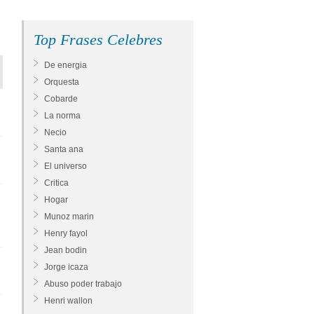
Top Frases Celebres
De energia
Orquesta
Cobarde
La norma
Necio
Santa ana
El universo
Critica
Hogar
Munoz marin
Henry fayol
Jean bodin
Jorge icaza
Abuso poder trabajo
Henri wallon