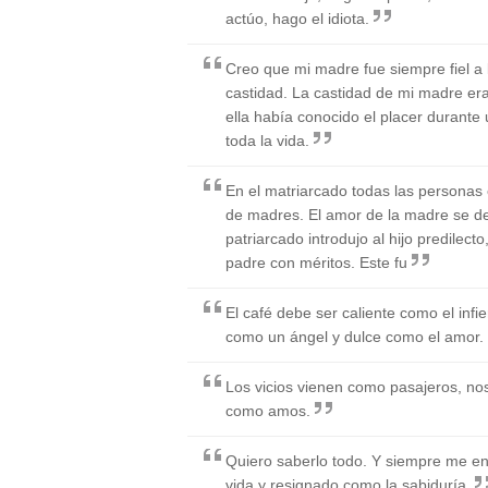
actúo, hago el idiota.
Creo que mi madre fue siempre fiel a la
castidad. La castidad de mi madre er
ella había conocido el placer durante
toda la vida.
En el matriarcado todas las personas 
de madres. El amor de la madre se defi
patriarcado introdujo al hijo predilec
padre con méritos. Este fu
El café debe ser caliente como el infi
como un ángel y dulce como el amor.
Los vicios vienen como pasajeros, n
como amos.
Quiero saberlo todo. Y siempre me en
vida y resignado como la sabiduría.