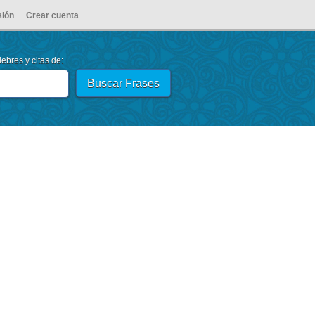
sión
Crear cuenta
ebres y citas de: