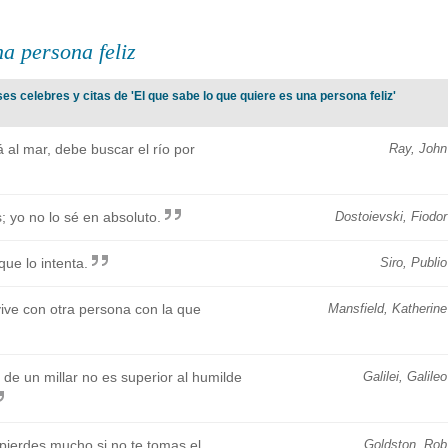
na persona feliz
s celebres y citas de 'El que sabe lo que quiere es una persona feliz'
 al mar, debe buscar el río por
Ray, John
s; yo no lo sé en absoluto.
Dostoievski, Fiodor
ue lo intenta.
Siro, Publio
vive con otra persona con la que
Mansfield, Katherine
d de un millar no es superior al humilde
Galilei, Galileo
 pierdes mucho si no te tomas el
Goldston, Rob