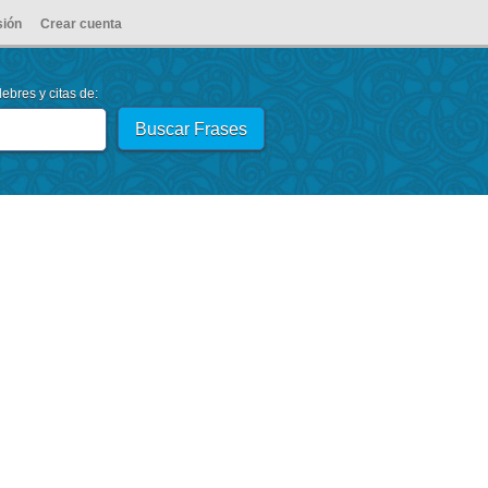
sión
Crear cuenta
ebres y citas de: