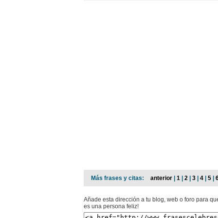
Más frases y citas:
anterior
|
1
|
2
|
3
|
4
|
5
|
Añade esta dirección a tu blog, web o foro para qu
es una persona feliz!