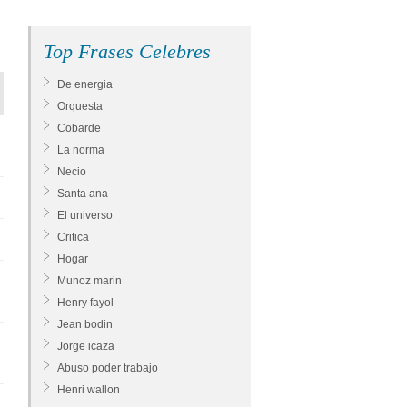
Top Frases Celebres
De energia
Orquesta
Cobarde
La norma
Necio
Santa ana
El universo
Critica
Hogar
Munoz marin
Henry fayol
Jean bodin
Jorge icaza
Abuso poder trabajo
Henri wallon