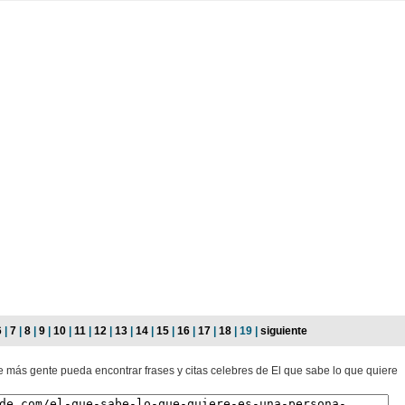
6
|
7
|
8
|
9
|
10
|
11
|
12
|
13
|
14
|
15
|
16
|
17
|
18
| 19 |
siguiente
e más gente pueda encontrar frases y citas celebres de El que sabe lo que quiere