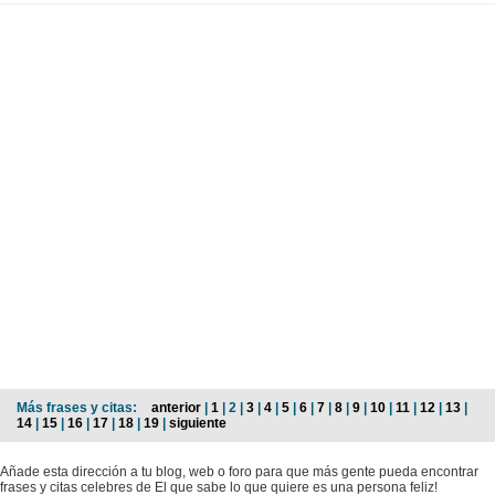
Más frases y citas:
anterior
|
1
| 2 |
3
|
4
|
5
|
6
|
7
|
8
|
9
|
10
|
11
|
12
|
13
|
14
|
15
|
16
|
17
|
18
|
19
|
siguiente
Añade esta dirección a tu blog, web o foro para que más gente pueda encontrar
frases y citas celebres de El que sabe lo que quiere es una persona feliz!