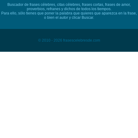
Buscador de frases célebres, citas célebres, frases cortas, frases de amor,
proverbios, refranes y dichos de todos los tiempos.
Para ello, sólo tienes que poner la palabra que quieres que aparezca en la frase,
o bien el autor y clicar Buscar.
© 2010 - 2026 frasescelebresde.com