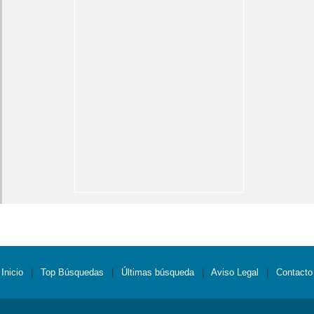
Inicio
|
Top Búsquedas
|
Últimas búsqueda
|
Aviso Legal
|
Contacto