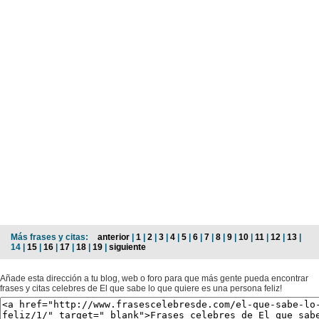
Más frases y citas:
anterior
|
1
|
2
|
3
|
4
|
5
|
6
|
7
|
8
|
9
|
10
|
11
|
12
|
13
|
14 |
15
|
16
|
17
|
18
|
19
|
siguiente
Añade esta dirección a tu blog, web o foro para que más gente pueda encontrar
frases y citas celebres de El que sabe lo que quiere es una persona feliz!