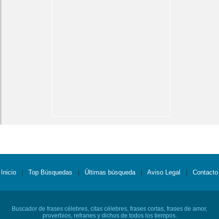
Inicio
|
Top Búsquedas
|
Últimas búsqueda
|
Aviso Legal
|
Contacto
Buscador de frases célebres, citas célebres, frases cortas, frases de amor,
proverbios, refranes y dichos de todos los tiempos.