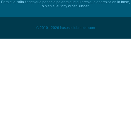
Para ello, sólo tienes que poner la palabra que quieres que aparezca en la frase,
o bien el autor y clicar Buscar.
© 2010 - 2026 frasescelebresde.com