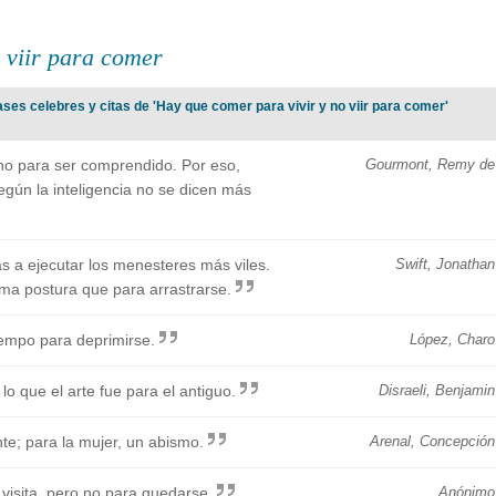
 viir para comer
ses celebres y citas de 'Hay que comer para vivir y no viir para comer'
 no para ser comprendido. Por eso,
Gourmont, Remy de
egún la inteligencia no se dicen más
as a ejecutar los menesteres más viles.
Swift, Jonathan
sma postura que para arrastrarse.
iempo para deprimirse.
López, Charo
o que el arte fue para el antiguo.
Disraeli, Benjamin
te; para la mujer, un abismo.
Arenal, Concepción
 visita, pero no para quedarse.
Anónimo