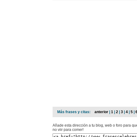
Más frases y citas:
anterior
|
1
|
2
|
3
|
4
|
5
|
Añade esta dirección a tu blog, web o foro para qu
no viir para comer!