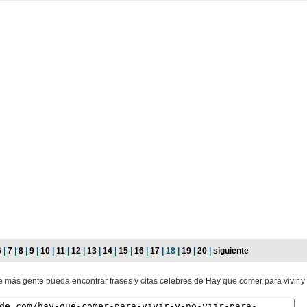
6
|
7
|
8
|
9
|
10
|
11
|
12
|
13
|
14
|
15
|
16
|
17
| 18 |
19
|
20
|
siguiente
e más gente pueda encontrar frases y citas celebres de Hay que comer para vivir y