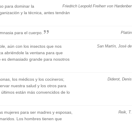
so para dominar la
Friedrich Leopold Freiherr von Hardenber
ganización y la técnica, antes tendrán
imnasia para el cuerpo.
Platón
ble, aún con los insectos que nos
San Martín, José de
ca abriéndole la ventana para que
do es demasiado grande para nosotros
onas, los médicos y los cocineros;
Diderot, Denis
rvar nuestra salud y los otros para
os últimos están más convencidos de lo
as mujeres para ser madres y esposas,
Reik, T.
 maridos. Los hombres tienen que