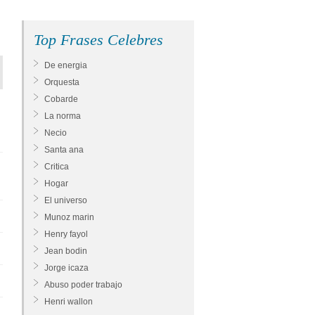
Top Frases Celebres
De energia
Orquesta
Cobarde
La norma
Necio
Santa ana
Critica
Hogar
El universo
Munoz marin
Henry fayol
Jean bodin
Jorge icaza
Abuso poder trabajo
Henri wallon