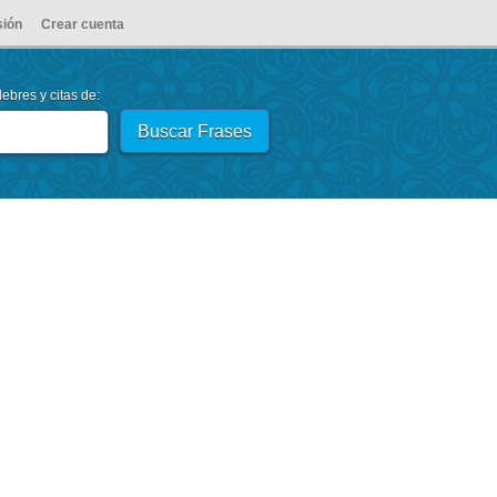
sión
Crear cuenta
ebres y citas de: