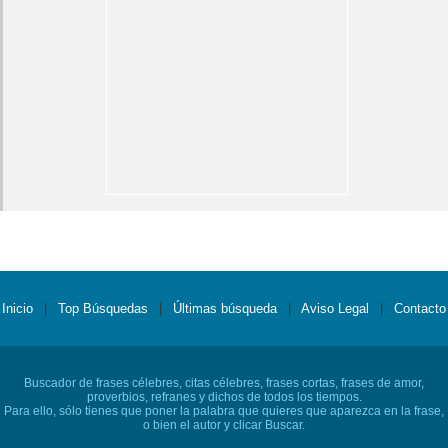
Inicio
|
Top Búsquedas
|
Últimas búsqueda
|
Aviso Legal
|
Contacto
Buscador de frases célebres, citas célebres, frases cortas, frases de amor,
proverbios, refranes y dichos de todos los tiempos.
Para ello, sólo tienes que poner la palabra que quieres que aparezca en la frase,
o bien el autor y clicar Buscar.