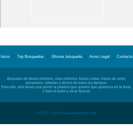
Inicio
|
Top Búsquedas
|
Últimas búsqueda
|
Aviso Legal
|
Contacto
Buscador de frases célebres, citas célebres, frases cortas, frases de amor,
proverbios, refranes y dichos de todos los tiempos.
Para ello, sólo tienes que poner la palabra que quieres que aparezca en la frase,
o bien el autor y clicar Buscar.
© 2010 - 2026 frasescelebresde.com