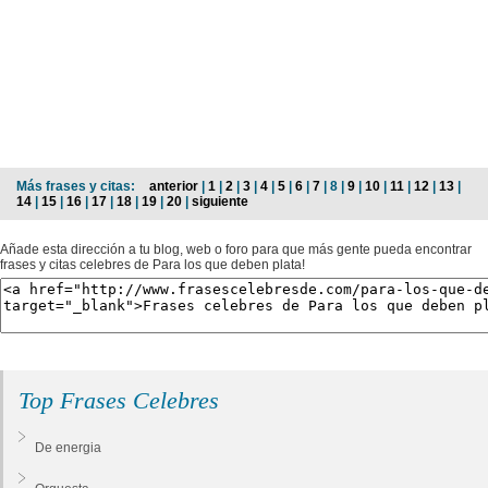
Más frases y citas:
anterior
|
1
|
2
|
3
|
4
|
5
|
6
|
7
| 8 |
9
|
10
|
11
|
12
|
13
|
14
|
15
|
16
|
17
|
18
|
19
|
20
|
siguiente
Añade esta dirección a tu blog, web o foro para que más gente pueda encontrar
frases y citas celebres de Para los que deben plata!
Top Frases Celebres
De energia