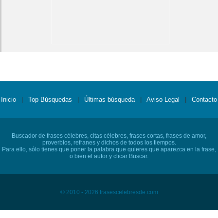
Inicio
|
Top Búsquedas
|
Últimas búsqueda
|
Aviso Legal
|
Contacto
Buscador de frases célebres, citas célebres, frases cortas, frases de amor,
proverbios, refranes y dichos de todos los tiempos.
Para ello, sólo tienes que poner la palabra que quieres que aparezca en la frase,
o bien el autor y clicar Buscar.
© 2010 - 2026 frasescelebresde.com