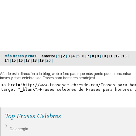
Más frases y citas:
anterior
|
1
|
2
|
3
|
4
|
5
|
6
|
7
|
8
|
9
|
10
|
11
|
12
|
13
|
14
|
15
|
16
|
17
|
18
|
19
| 20 |
Añade esta dirección a tu blog, web o foro para que más gente pueda encontrar
frases y citas celebres de Frases para hombres pendejos!
Top Frases Celebres
De energia