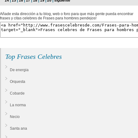
14
|
15
|
16
|
17
|
18
|
19
|
20
|
siguiente
Añade esta dirección a tu blog, web o foro para que más gente pueda encontrar
frases y citas celebres de Frases para hombres pendejos!
Top Frases Celebres
De energia
Orquesta
Cobarde
La norma
Necio
Santa ana