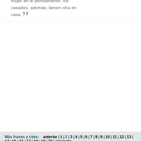
mujer en el pensamiento; los
casados, además, tienen otra en
casa.
Más frases y citas:
anterior
|
1
| 2 |
3
|
4
|
5
|
6
|
7
|
8
|
9
|
10
|
11
|
12
|
13
|