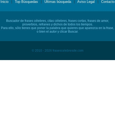
Inicio
|
Top Búsquedas
|
Últimas búsqueda
|
Aviso Legal
|
Contacto
Buscador de frases célebres, citas célebres, frases cortas, frases de amor,
proverbios, refranes y dichos de todos los tiempos.
Para ello, sólo tienes que poner la palabra que quieres que aparezca en la frase,
o bien el autor y clicar Buscar.
© 2010 - 2026 frasescelebresde.com