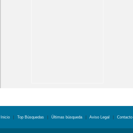
Inicio
|
Top Búsquedas
|
Últimas búsqueda
|
Aviso Legal
|
Contacto