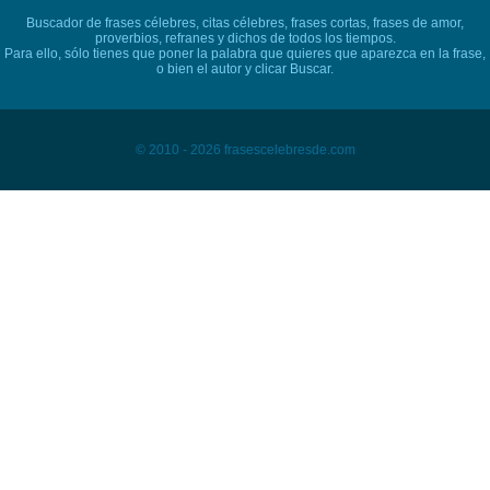
Buscador de frases célebres, citas célebres, frases cortas, frases de amor,
proverbios, refranes y dichos de todos los tiempos.
Para ello, sólo tienes que poner la palabra que quieres que aparezca en la frase,
o bien el autor y clicar Buscar.
© 2010 - 2026 frasescelebresde.com