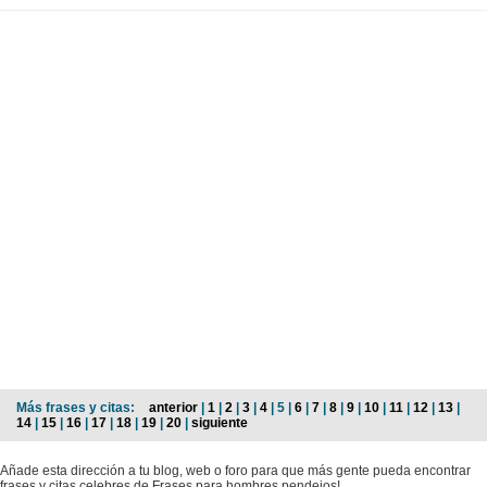
Más frases y citas:
anterior
|
1
|
2
|
3
|
4
| 5 |
6
|
7
|
8
|
9
|
10
|
11
|
12
|
13
|
14
|
15
|
16
|
17
|
18
|
19
|
20
|
siguiente
Añade esta dirección a tu blog, web o foro para que más gente pueda encontrar
frases y citas celebres de Frases para hombres pendejos!