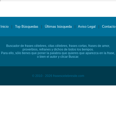
Inicio
|
Top Búsquedas
|
Últimas búsqueda
|
Aviso Legal
|
Contacto
Buscador de frases célebres, citas célebres, frases cortas, frases de amor,
proverbios, refranes y dichos de todos los tiempos.
Para ello, sólo tienes que poner la palabra que quieres que aparezca en la frase,
o bien el autor y clicar Buscar.
© 2010 - 2026 frasescelebresde.com