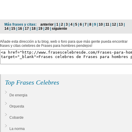
Más frases y citas:
anterior
|
1
|
2
|
3
|
4
|
5
|
6
|
7
|
8
| 9 |
10
|
11
|
12
|
13
|
14
|
15
|
16
|
17
|
18
|
19
|
20
|
siguiente
Añade esta dirección a tu blog, web o foro para que más gente pueda encontrar
frases y citas celebres de Frases para hombres pendejos!
Top Frases Celebres
De energia
Orquesta
Cobarde
La norma