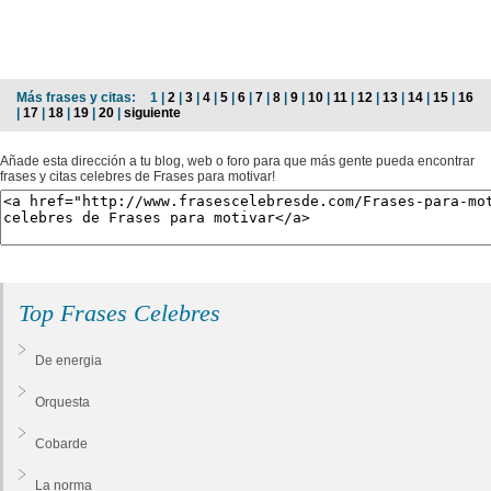
Más frases y citas:
1 |
2
|
3
|
4
|
5
|
6
|
7
|
8
|
9
|
10
|
11
|
12
|
13
|
14
|
15
|
16
|
17
|
18
|
19
|
20
|
siguiente
Añade esta dirección a tu blog, web o foro para que más gente pueda encontrar
frases y citas celebres de Frases para motivar!
Top Frases Celebres
De energia
Orquesta
Cobarde
La norma