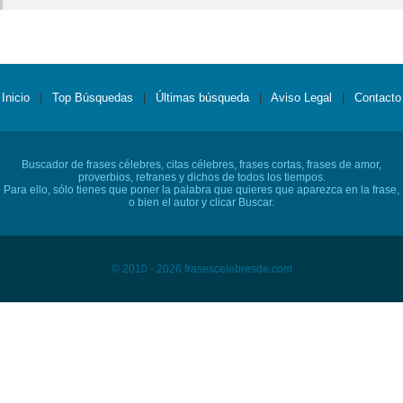
Inicio
|
Top Búsquedas
|
Últimas búsqueda
|
Aviso Legal
|
Contacto
Buscador de frases célebres, citas célebres, frases cortas, frases de amor,
proverbios, refranes y dichos de todos los tiempos.
Para ello, sólo tienes que poner la palabra que quieres que aparezca en la frase,
o bien el autor y clicar Buscar.
© 2010 - 2026 frasescelebresde.com