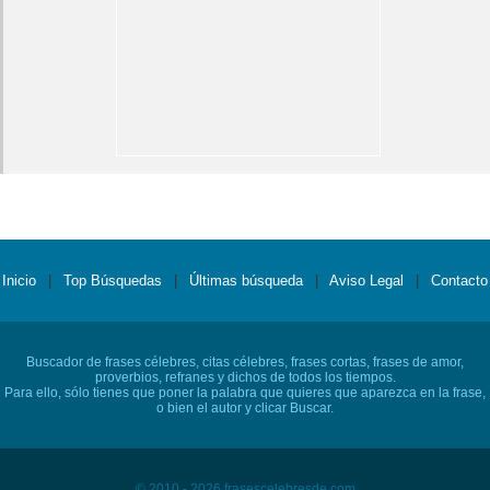
Inicio
|
Top Búsquedas
|
Últimas búsqueda
|
Aviso Legal
|
Contacto
Buscador de frases célebres, citas célebres, frases cortas, frases de amor,
proverbios, refranes y dichos de todos los tiempos.
Para ello, sólo tienes que poner la palabra que quieres que aparezca en la frase,
o bien el autor y clicar Buscar.
© 2010 - 2026 frasescelebresde.com