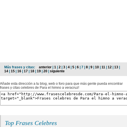
Más frases y citas:
anterior
|
1
|
2
|
3
|
4
|
5
|
6
| 7 |
8
|
9
|
10
|
11
|
12
|
13
|
14
|
15
|
16
|
17
|
18
|
19
|
20
|
siguiente
Añade esta dirección a tu blog, web o foro para que más gente pueda encontrar
frases y citas celebres de Para el himno a veracruz!
Top Frases Celebres