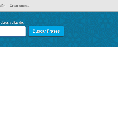
sión
Crear cuenta
ebres y citas de: