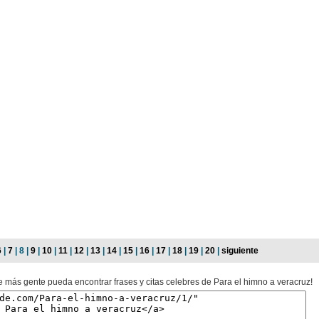
6
|
7
| 8 |
9
|
10
|
11
|
12
|
13
|
14
|
15
|
16
|
17
|
18
|
19
|
20
|
siguiente
e más gente pueda encontrar frases y citas celebres de Para el himno a veracruz!