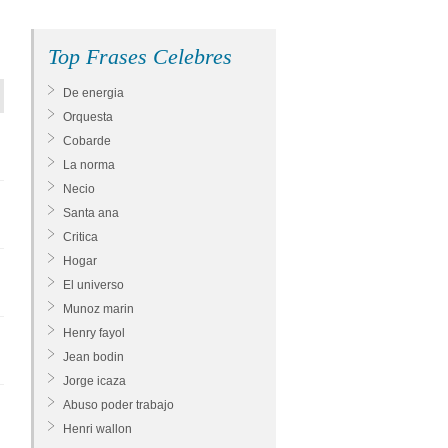
Top Frases Celebres
De energia
Orquesta
Cobarde
La norma
Necio
Santa ana
Critica
Hogar
El universo
Munoz marin
Henry fayol
Jean bodin
Jorge icaza
Abuso poder trabajo
Henri wallon