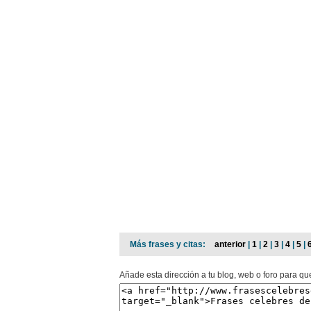
Más frases y citas:
anterior
|
1
|
2
|
3
|
4
|
5
|
Añade esta dirección a tu blog, web o foro para qu