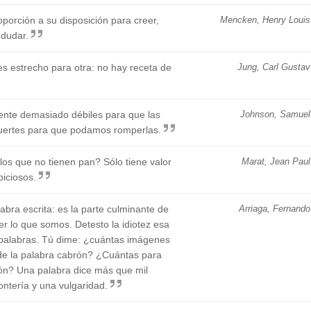
oporción a su disposición para creer,
Mencken, Henry Louis
 dudar.
s estrecho para otra: no hay receta de
Jung, Carl Gustav
ente demasiado débiles para que las
Johnson, Samuel
uertes para que podamos romperlas.
 los que no tienen pan? Sólo tiene valor
Marat, Jean Paul
biciosos.
abra escrita: es la parte culminante de
Arriaga, Fernando
ser lo que somos. Detesto la idiotez esa
palabras. Tú dime: ¿cuántas imágenes
de la palabra cabrón? ¿Cuántas para
ión? Una palabra dice más que mil
ontería y una vulgaridad.