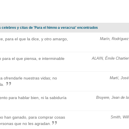
 celebres y citas de 'Para el himno a veracruz' encontrados
e, para el que la dice, y otro amargo,
Marín, Rodríguez
 para el que piensa, e interminable
ALAIN, Émile Chartier
ra ofrendarle nuestras vidas; no
Martí, José
la.
nto para hablar bien, ni la sabiduría
Bruyere, Jean de la
no han ganado, para comprar cosas
Smith, Will
ersonas que no les agradan.