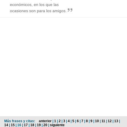
económicos, en los que las
ocasiones son para los amigos.
Más frases y citas:
anterior
|
1
|
2
|
3
|
4
|
5
|
6
|
7
|
8
|
9
|
10
|
11
|
12
|
13
|
14
|
15
| 16 |
17
|
18
|
19
|
20
|
siguiente