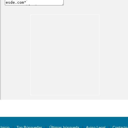
Inicio
|
Top Búsquedas
|
Últimas búsqueda
|
Aviso Legal
|
Contacto