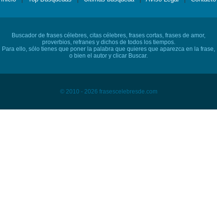
Buscador de frases célebres, citas célebres, frases cortas, frases de amor,
proverbios, refranes y dichos de todos los tiempos.
Para ello, sólo tienes que poner la palabra que quieres que aparezca en la frase,
o bien el autor y clicar Buscar.
© 2010 - 2026 frasescelebresde.com