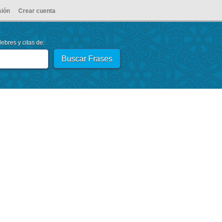
sión
Crear cuenta
ebres y citas de: