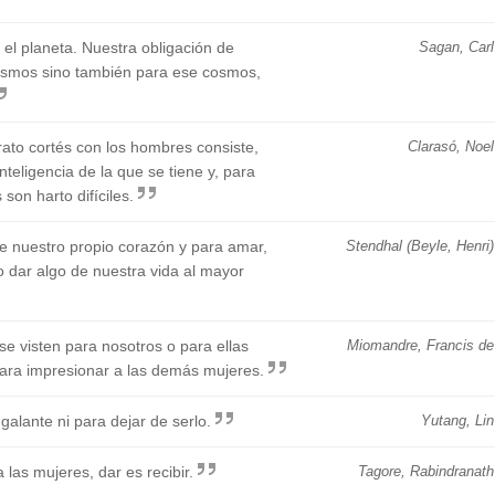
 el planeta. Nuestra obligación de
Sagan, Carl
mismos sino también para ese cosmos,
rato cortés con los hombres consiste,
Clarasó, Noel
inteligencia de la que se tiene y, para
son harto difíciles.
e nuestro propio corazón y para amar,
Stendhal (Beyle, Henri)
so dar algo de nuestra vida al mayor
e visten para nosotros o para ellas
Miomandre, Francis de
ara impresionar a las demás mujeres.
alante ni para dejar de serlo.
Yutang, Lin
las mujeres, dar es recibir.
Tagore, Rabindranath