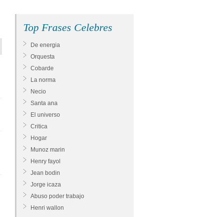
Top Frases Celebres
De energia
Orquesta
Cobarde
La norma
Necio
Santa ana
El universo
Critica
Hogar
Munoz marin
Henry fayol
Jean bodin
Jorge icaza
Abuso poder trabajo
Henri wallon