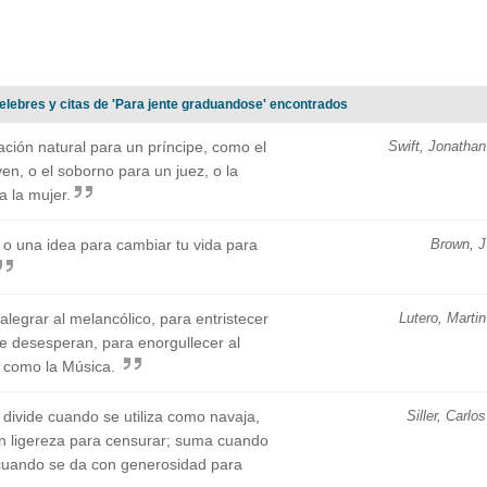
celebres y citas de 'Para jente graduandose' encontrados
tación natural para un príncipe, como el
Swift, Jonathan
en, o el soborno para un juez, o la
a la mujer.
o una idea para cambiar tu vida para
Brown, J
alegrar al melancólico, para entristecer
Lutero, Martin
que desesperan, para enorgullecer al
o, como la Música.
 divide cuando se utiliza como navaja,
Siller, Carlos
on ligereza para censurar; suma cuando
a cuando se da con generosidad para