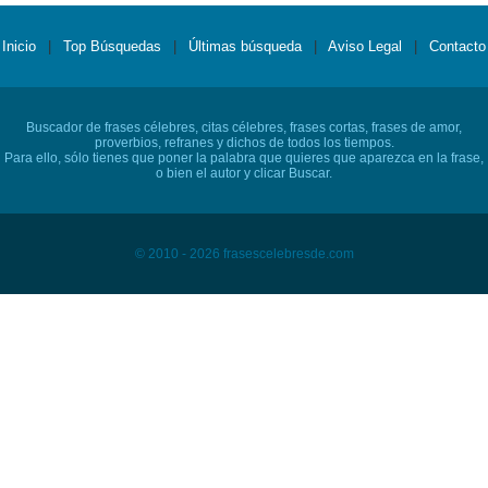
Inicio
|
Top Búsquedas
|
Últimas búsqueda
|
Aviso Legal
|
Contacto
Buscador de frases célebres, citas célebres, frases cortas, frases de amor,
proverbios, refranes y dichos de todos los tiempos.
Para ello, sólo tienes que poner la palabra que quieres que aparezca en la frase,
o bien el autor y clicar Buscar.
© 2010 - 2026 frasescelebresde.com