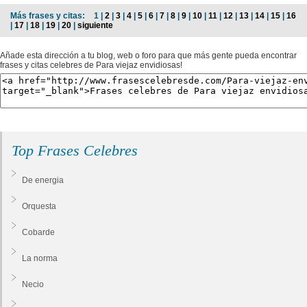
Más frases y citas:
1 |
2
|
3
|
4
|
5
|
6
|
7
|
8
|
9
|
10
|
11
|
12
|
13
|
14
|
15
|
16
|
17
|
18
|
19
|
20
|
siguiente
Añade esta dirección a tu blog, web o foro para que más gente pueda encontrar
frases y citas celebres de Para viejaz envidiosas!
Top Frases Celebres
De energia
Orquesta
Cobarde
La norma
Necio