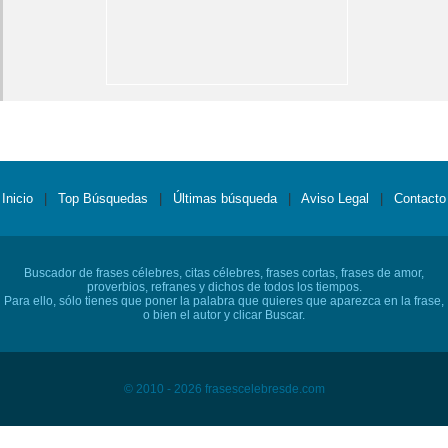
Inicio
|
Top Búsquedas
|
Últimas búsqueda
|
Aviso Legal
|
Contacto
Buscador de frases célebres, citas célebres, frases cortas, frases de amor,
proverbios, refranes y dichos de todos los tiempos.
Para ello, sólo tienes que poner la palabra que quieres que aparezca en la frase,
o bien el autor y clicar Buscar.
© 2010 - 2026 frasescelebresde.com