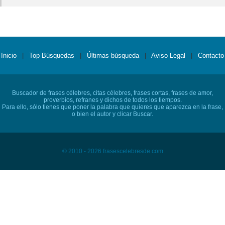
Inicio
|
Top Búsquedas
|
Últimas búsqueda
|
Aviso Legal
|
Contacto
Buscador de frases célebres, citas célebres, frases cortas, frases de amor,
proverbios, refranes y dichos de todos los tiempos.
Para ello, sólo tienes que poner la palabra que quieres que aparezca en la frase,
o bien el autor y clicar Buscar.
© 2010 - 2026 frasescelebresde.com