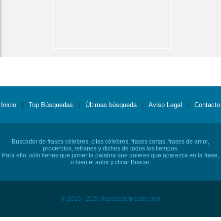
Inicio
|
Top Búsquedas
|
Últimas búsqueda
|
Aviso Legal
|
Contacto
Buscador de frases célebres, citas célebres, frases cortas, frases de amor,
proverbios, refranes y dichos de todos los tiempos.
Para ello, sólo tienes que poner la palabra que quieres que aparezca en la frase,
o bien el autor y clicar Buscar.
© 2010 - 2026 frasescelebresde.com