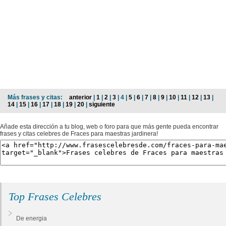
Más frases y citas:
anterior
|
1
|
2
|
3
| 4 |
5
|
6
|
7
|
8
|
9
|
10
|
11
|
12
|
13
|
14
|
15
|
16
|
17
|
18
|
19
|
20
|
siguiente
Añade esta dirección a tu blog, web o foro para que más gente pueda encontrar
frases y citas celebres de Fraces para maestras jardinera!
Top Frases Celebres
De energia