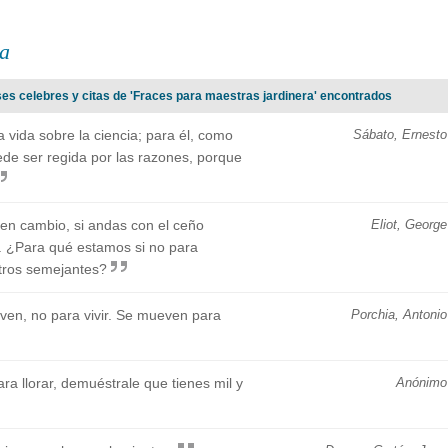
ra
ses celebres y citas de 'Fraces para maestras jardinera' encontrados
 vida sobre la ciencia; para él, como
Sábato, Ernesto
ede ser regida por las razones, porque
 en cambio, si andas con el ceño
Eliot, George
. ¿Para qué estamos si no para
stros semejantes?
ven, no para vivir. Se mueven para
Porchia, Antonio
ra llorar, demuéstrale que tienes mil y
Anónimo