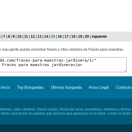
6
|
7
|
8
|
9
|
10
|
11
|
12
|
13
|
14
| 15 |
16
|
17
|
18
|
19
|
20
|
siguiente
ue más gente pueda encontrar frases y citas celebres de Fraces para maestras
Inicio
|
Top Búsquedas
|
Últimas búsqueda
|
Aviso Legal
|
Contacto
lebres, citas célebres, frases cortas, frases de amor, proverbios, refranes y dichos
o tienes que poner la palabra que quieres que aparezca en la frase, o bien el autor y