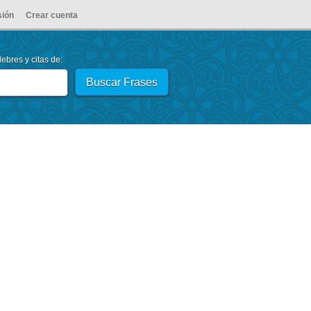
sión
Crear cuenta
ebres y citas de: