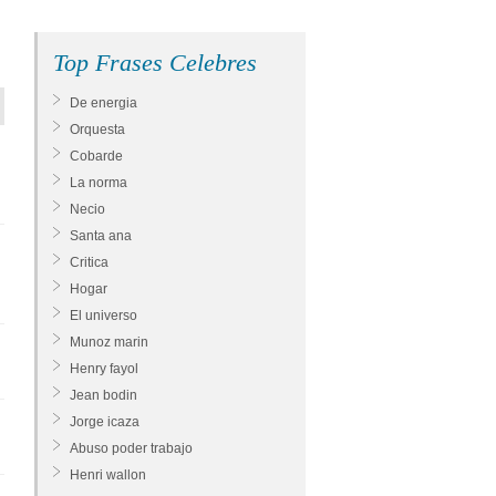
Top Frases Celebres
De energia
Orquesta
Cobarde
La norma
Necio
Santa ana
Critica
Hogar
El universo
Munoz marin
Henry fayol
Jean bodin
Jorge icaza
Abuso poder trabajo
Henri wallon