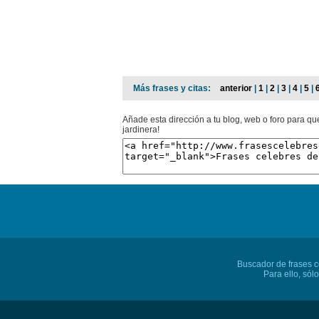
Más frases y citas:
anterior
|
1
|
2
|
3
|
4
|
5
|
Añade esta dirección a tu blog, web o foro para q
jardinera!
Buscador de frases cé
Para ello, sól