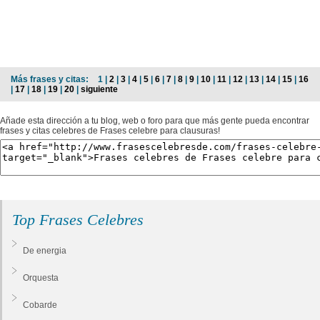
Más frases y citas:
1 |
2
|
3
|
4
|
5
|
6
|
7
|
8
|
9
|
10
|
11
|
12
|
13
|
14
|
15
|
16
|
17
|
18
|
19
|
20
|
siguiente
Añade esta dirección a tu blog, web o foro para que más gente pueda encontrar
frases y citas celebres de Frases celebre para clausuras!
Top Frases Celebres
De energia
Orquesta
Cobarde