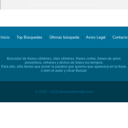
Inicio
|
Top Búsquedas
|
Últimas búsqueda
|
Aviso Legal
|
Contacto
Buscador de frases célebres, citas célebres, frases cortas, frases de amor,
proverbios, refranes y dichos de todos los tiempos.
Para ello, sólo tienes que poner la palabra que quieres que aparezca en la frase,
o bien el autor y clicar Buscar.
© 2010 - 2026 frasescelebresde.com