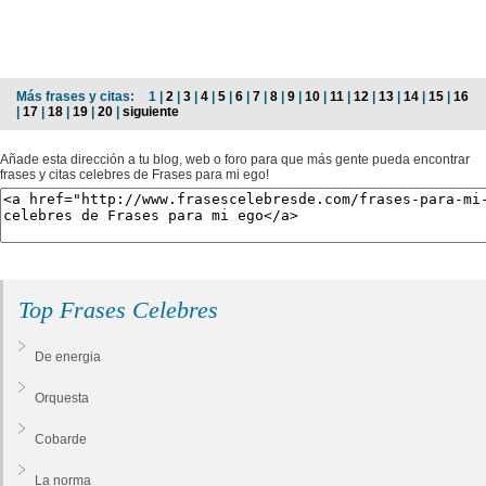
Más frases y citas:
1 |
2
|
3
|
4
|
5
|
6
|
7
|
8
|
9
|
10
|
11
|
12
|
13
|
14
|
15
|
16
|
17
|
18
|
19
|
20
|
siguiente
Añade esta dirección a tu blog, web o foro para que más gente pueda encontrar
frases y citas celebres de Frases para mi ego!
Top Frases Celebres
De energia
Orquesta
Cobarde
La norma