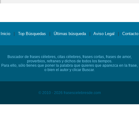
Inicio
|
Top Búsquedas
|
Últimas búsqueda
|
Aviso Legal
|
Contacto
Buscador de frases célebres, citas célebres, frases cortas, frases de amor,
proverbios, refranes y dichos de todos los tiempos.
Para ello, sólo tienes que poner la palabra que quieres que aparezca en la frase,
o bien el autor y clicar Buscar.
© 2010 - 2026 frasescelebresde.com