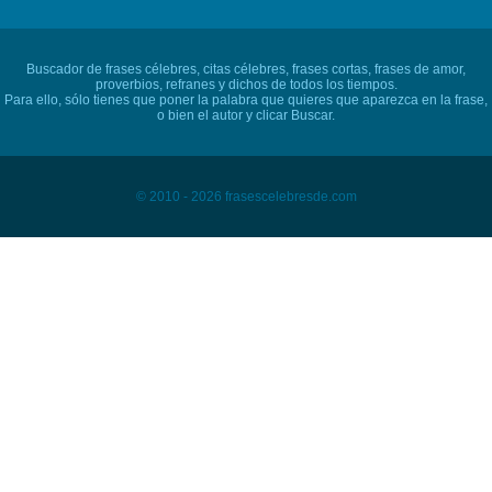
Buscador de frases célebres, citas célebres, frases cortas, frases de amor,
proverbios, refranes y dichos de todos los tiempos.
Para ello, sólo tienes que poner la palabra que quieres que aparezca en la frase,
o bien el autor y clicar Buscar.
© 2010 - 2026 frasescelebresde.com