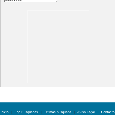
Inicio
|
Top Búsquedas
|
Últimas búsqueda
|
Aviso Legal
|
Contacto