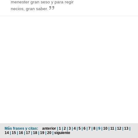
menester gran seso y para regir
necios, gran saber.
Más frases y citas:
anterior
|
1
|
2
|
3
|
4
|
5
|
6
|
7
|
8
| 9 |
10
|
11
|
12
|
13
|
14
|
15
|
16
|
17
|
18
|
19
|
20
|
siguiente