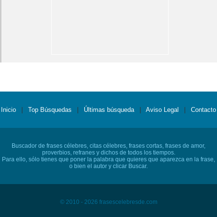
Inicio
|
Top Búsquedas
|
Últimas búsqueda
|
Aviso Legal
|
Contacto
Buscador de frases célebres, citas célebres, frases cortas, frases de amor,
proverbios, refranes y dichos de todos los tiempos.
Para ello, sólo tienes que poner la palabra que quieres que aparezca en la frase,
o bien el autor y clicar Buscar.
© 2010 - 2026 frasescelebresde.com