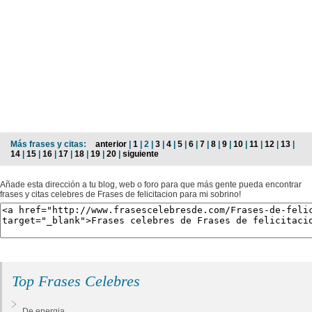
Más frases y citas:
anterior
|
1
| 2 |
3
|
4
|
5
|
6
|
7
|
8
|
9
|
10
|
11
|
12
|
13
|
14
|
15
|
16
|
17
|
18
|
19
|
20
|
siguiente
Añade esta dirección a tu blog, web o foro para que más gente pueda encontrar
frases y citas celebres de Frases de felicitacion para mi sobrino!
Top Frases Celebres
De energia