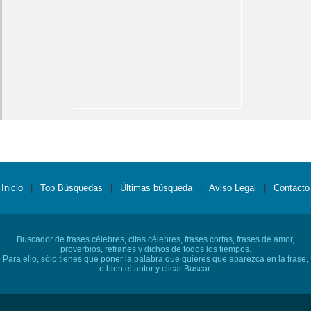
Inicio
|
Top Búsquedas
|
Últimas búsqueda
|
Aviso Legal
|
Contacto
Buscador de frases célebres, citas célebres, frases cortas, frases de amor,
proverbios, refranes y dichos de todos los tiempos.
Para ello, sólo tienes que poner la palabra que quieres que aparezca en la frase,
o bien el autor y clicar Buscar.