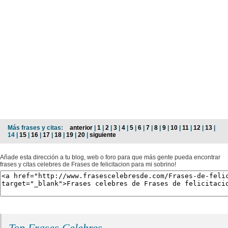
Más frases y citas:
anterior
|
1
|
2
|
3
|
4
|
5
|
6
|
7
|
8
|
9
|
10
|
11
|
12
|
13
|
14 |
15
|
16
|
17
|
18
|
19
|
20
|
siguiente
Añade esta dirección a tu blog, web o foro para que más gente pueda encontrar
frases y citas celebres de Frases de felicitacion para mi sobrino!
Top Frases Celebres