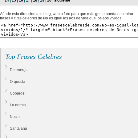
14
|
15
|
16
|
17
|
18
|
19
|
20
|
siguiente
Añade esta dirección a tu blog, web o foro para que más gente pueda encontrar
frases y citas celebres de No es igual los aos de vida que los aos vividos!
Top Frases Celebres
De energia
Orquesta
Cobarde
La norma
Necio
Santa ana