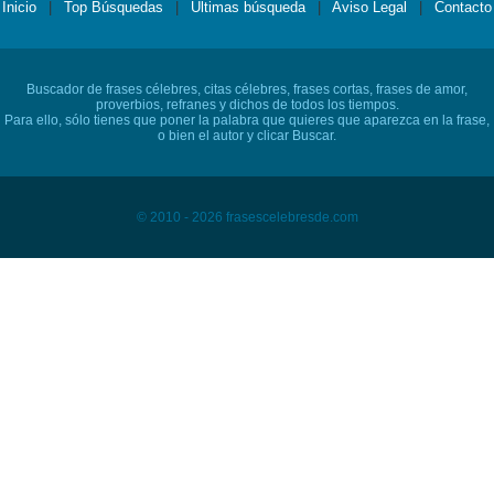
Inicio
|
Top Búsquedas
|
Últimas búsqueda
|
Aviso Legal
|
Contacto
Buscador de frases célebres, citas célebres, frases cortas, frases de amor,
proverbios, refranes y dichos de todos los tiempos.
Para ello, sólo tienes que poner la palabra que quieres que aparezca en la frase,
o bien el autor y clicar Buscar.
© 2010 - 2026 frasescelebresde.com