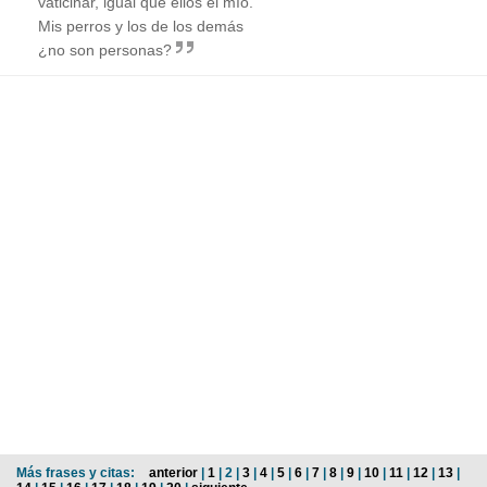
vaticinar, igual que ellos el mío.
Mis perros y los de los demás
¿no son personas?
Más frases y citas:
anterior
|
1
| 2 |
3
|
4
|
5
|
6
|
7
|
8
|
9
|
10
|
11
|
12
|
13
|