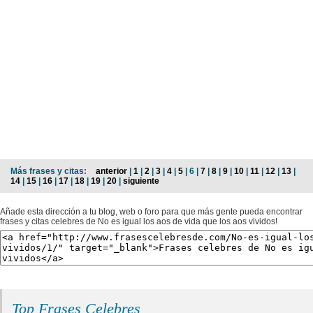
Más frases y citas:
anterior
|
1
|
2
|
3
|
4
|
5
| 6 |
7
|
8
|
9
|
10
|
11
|
12
|
13
|
14
|
15
|
16
|
17
|
18
|
19
|
20
|
siguiente
Añade esta dirección a tu blog, web o foro para que más gente pueda encontrar
frases y citas celebres de No es igual los aos de vida que los aos vividos!
Top Frases Celebres