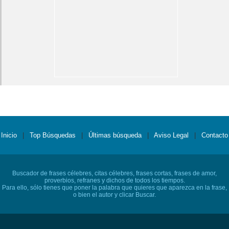
Inicio
|
Top Búsquedas
|
Últimas búsqueda
|
Aviso Legal
|
Contacto
Buscador de frases célebres, citas célebres, frases cortas, frases de amor,
proverbios, refranes y dichos de todos los tiempos.
Para ello, sólo tienes que poner la palabra que quieres que aparezca en la frase,
o bien el autor y clicar Buscar.