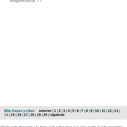
insignificancia.
Más frases y citas:
anterior
|
1
|
2
|
3
|
4
|
5
|
6
|
7
|
8
|
9
|
10
|
11
|
12
|
13
|
14 |
15
|
16
|
17
|
18
|
19
|
20
|
siguiente