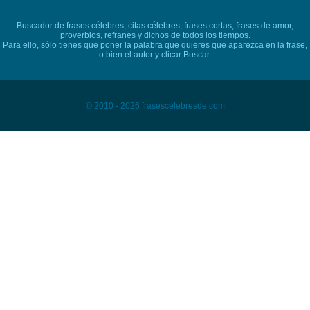
Buscador de frases célebres, citas célebres, frases cortas, frases de amor,
proverbios, refranes y dichos de todos los tiempos.
Para ello, sólo tienes que poner la palabra que quieres que aparezca en la frase,
o bien el autor y clicar Buscar.
© 2010 - 2026 frasescelebresde.com