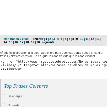
Más frases y citas:
anterior
|
1
|
2
| 3 |
4
|
5
|
6
|
7
|
8
|
9
|
10
|
11
|
12
|
13
|
14
|
15
|
16
|
17
|
18
|
19
|
20
|
siguiente
Añade esta dirección a tu blog, web o foro para que más gente pueda encontrar
frases y citas celebres de No es igual los aos de vida que los aos vividos!
Top Frases Celebres
De energia
Orquesta