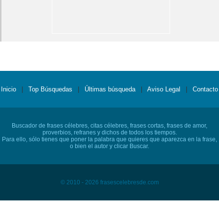
Inicio
|
Top Búsquedas
|
Últimas búsqueda
|
Aviso Legal
|
Contacto
Buscador de frases célebres, citas célebres, frases cortas, frases de amor,
proverbios, refranes y dichos de todos los tiempos.
Para ello, sólo tienes que poner la palabra que quieres que aparezca en la frase,
o bien el autor y clicar Buscar.
© 2010 - 2026 frasescelebresde.com