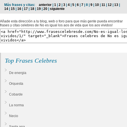
Más frases y citas:
anterior
|
1
|
2
|
3
|
4
|
5
|
6
|
7
| 8 |
9
|
10
|
11
|
12
|
13
|
14
|
15
|
16
|
17
|
18
|
19
|
20
|
siguiente
Añade esta dirección a tu blog, web o foro para que más gente pueda encontrar
frases y citas celebres de No es igual los aos de vida que los aos vividos!
Top Frases Celebres
De energia
Orquesta
Cobarde
La norma
Necio
Santa ana