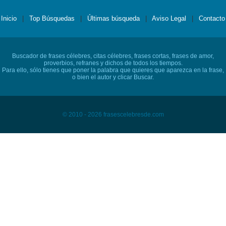
Inicio
|
Top Búsquedas
|
Últimas búsqueda
|
Aviso Legal
|
Contacto
Buscador de frases célebres, citas célebres, frases cortas, frases de amor,
proverbios, refranes y dichos de todos los tiempos.
Para ello, sólo tienes que poner la palabra que quieres que aparezca en la frase,
o bien el autor y clicar Buscar.
© 2010 - 2026 frasescelebresde.com