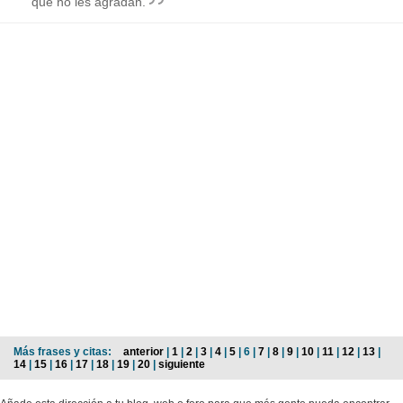
que no les agradan.
Más frases y citas:
anterior
|
1
|
2
|
3
|
4
|
5
| 6 |
7
|
8
|
9
|
10
|
11
|
12
|
13
|
14
|
15
|
16
|
17
|
18
|
19
|
20
|
siguiente