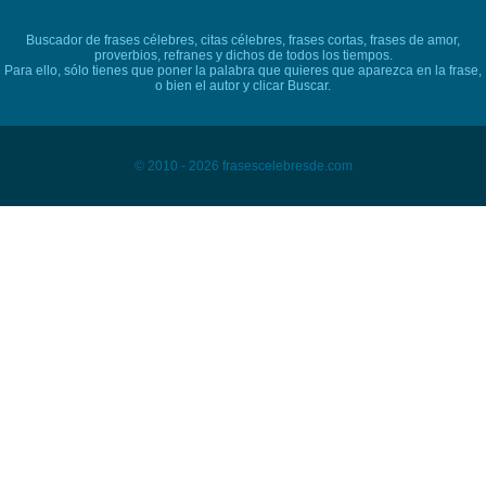
Buscador de frases célebres, citas célebres, frases cortas, frases de amor,
proverbios, refranes y dichos de todos los tiempos.
Para ello, sólo tienes que poner la palabra que quieres que aparezca en la frase,
o bien el autor y clicar Buscar.
© 2010 - 2026 frasescelebresde.com