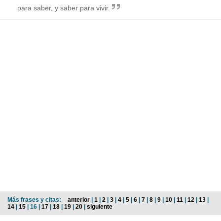
para saber, y saber para vivir.
Más frases y citas:
anterior
|
1
|
2
|
3
|
4
|
5
|
6
|
7
|
8
|
9
|
10
|
11
|
12
|
13
|
14
|
15
| 16 |
17
|
18
|
19
|
20
|
siguiente