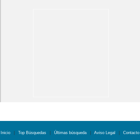
Inicio
|
Top Búsquedas
|
Últimas búsqueda
|
Aviso Legal
|
Contacto