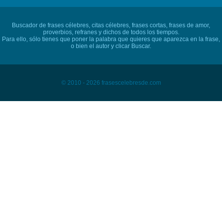
Buscador de frases célebres, citas célebres, frases cortas, frases de amor,
proverbios, refranes y dichos de todos los tiempos.
Para ello, sólo tienes que poner la palabra que quieres que aparezca en la frase,
o bien el autor y clicar Buscar.
© 2010 - 2026 frasescelebresde.com