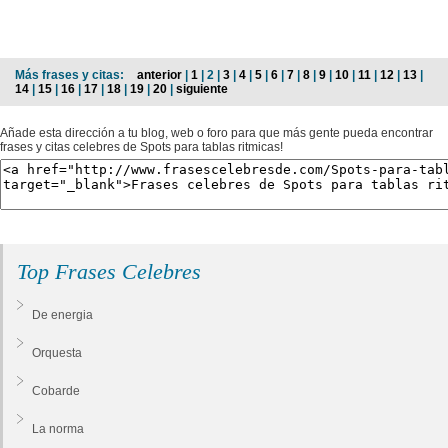
Más frases y citas:
anterior
|
1
| 2 |
3
|
4
|
5
|
6
|
7
|
8
|
9
|
10
|
11
|
12
|
13
|
14
|
15
|
16
|
17
|
18
|
19
|
20
|
siguiente
Añade esta dirección a tu blog, web o foro para que más gente pueda encontrar
frases y citas celebres de Spots para tablas ritmicas!
Top Frases Celebres
De energia
Orquesta
Cobarde
La norma