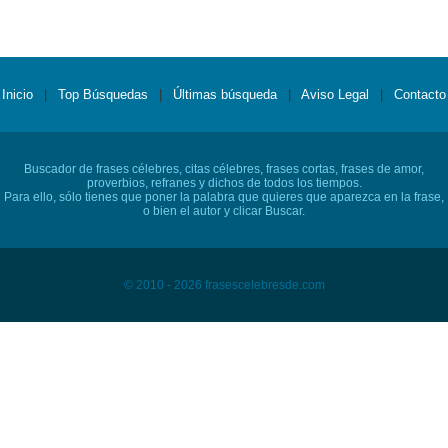
Inicio
|
Top Búsquedas
|
Últimas búsqueda
|
Aviso Legal
|
Contacto
Buscador de frases célebres, citas célebres, frases cortas, frases de amor,
proverbios, refranes y dichos de todos los tiempos.
Para ello, sólo tienes que poner la palabra que quieres que aparezca en la frase,
o bien el autor y clicar Buscar.
© 2010 - 2026 frasescelebresde.com