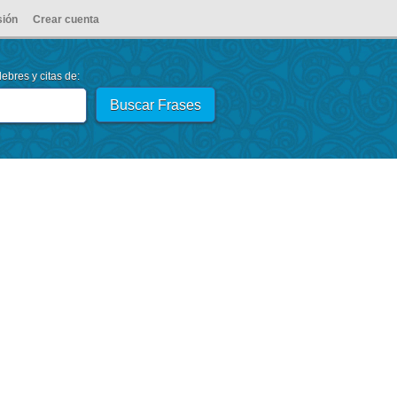
sión
Crear cuenta
ebres y citas de: