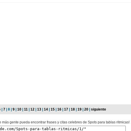
6
|
7
| 8 |
9
|
10
|
11
|
12
|
13
|
14
|
15
|
16
|
17
|
18
|
19
|
20
|
siguiente
e más gente pueda encontrar frases y citas celebres de Spots para tablas ritmicas!