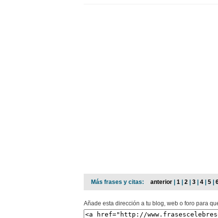
Más frases y citas:
anterior
|
1
|
2
|
3
|
4
|
5
|
Añade esta dirección a tu blog, web o foro para qu