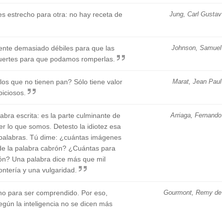
s estrecho para otra: no hay receta de
Jung, Carl Gustav
ente demasiado débiles para que las
Johnson, Samuel
uertes para que podamos romperlas.
 los que no tienen pan? Sólo tiene valor
Marat, Jean Paul
biciosos.
abra escrita: es la parte culminante de
Arriaga, Fernando
ser lo que somos. Detesto la idiotez esa
palabras. Tú dime: ¿cuántas imágenes
de la palabra cabrón? ¿Cuántas para
ión? Una palabra dice más que mil
ontería y una vulgaridad.
 no para ser comprendido. Por eso,
Gourmont, Remy de
egún la inteligencia no se dicen más