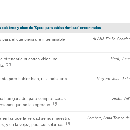
 celebres y citas de 'Spots para tablas ritmicas' encontrados
 para el que piensa, e interminable
ALAIN, Émile Chartier
ra ofrendarle nuestras vidas; no
Martí, José
la.
nto para hablar bien, ni la sabiduría
Bruyere, Jean de la
no han ganado, para comprar cosas
Smith, Will
ersonas que no les agradan.
 en las que la verdad se nos muestra
Lambert, Anna Teresa de
os, y en la vejez, para consolarnos.