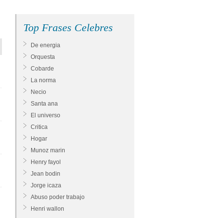
Top Frases Celebres
De energia
Orquesta
Cobarde
La norma
Necio
Santa ana
El universo
Critica
Hogar
Munoz marin
Henry fayol
Jean bodin
Jorge icaza
Abuso poder trabajo
Henri wallon