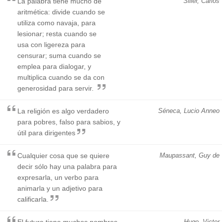
La palabra tiene mucho de
Siller, Carlos
aritmética: divide cuando se
utiliza como navaja, para
lesionar; resta cuando se
usa con ligereza para
censurar; suma cuando se
emplea para dialogar, y
multiplica cuando se da con
generosidad para servir.
La religión es algo verdadero
Séneca, Lucio Anneo
para pobres, falso para sabios, y
útil para dirigentes
Cualquier cosa que se quiere
Maupassant, Guy de
decir sólo hay una palabra para
expresarla, un verbo para
animarla y un adjetivo para
calificarla.
El futuro tiene muchos nombres.
Hugo, Victor