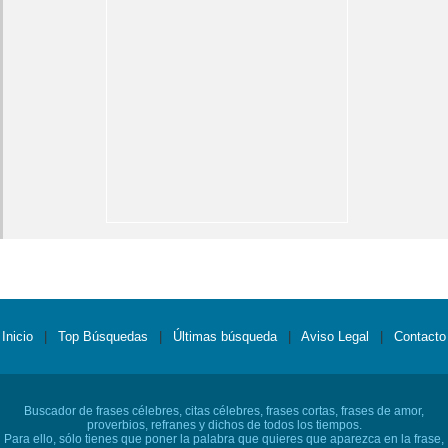
Inicio
|
Top Búsquedas
|
Últimas búsqueda
|
Aviso Legal
|
Contacto
Buscador de frases célebres, citas célebres, frases cortas, frases de amor,
proverbios, refranes y dichos de todos los tiempos.
Para ello, sólo tienes que poner la palabra que quieres que aparezca en la frase,