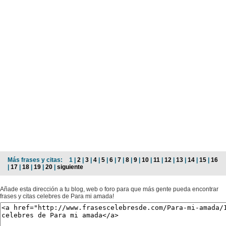
Más frases y citas:
1 |
2
|
3
|
4
|
5
|
6
|
7
|
8
|
9
|
10
|
11
|
12
|
13
|
14
|
15
|
16
|
17
|
18
|
19
|
20
|
siguiente
Añade esta dirección a tu blog, web o foro para que más gente pueda encontrar
frases y citas celebres de Para mi amada!