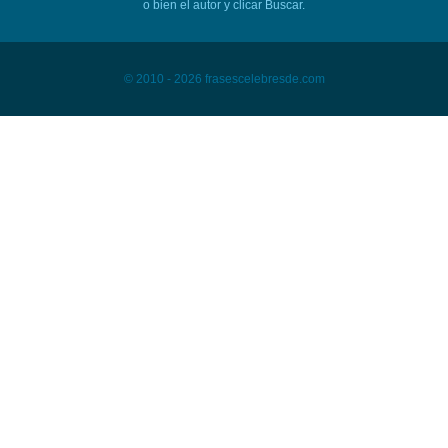
o bien el autor y clicar Buscar.
© 2010 - 2026 frasescelebresde.com