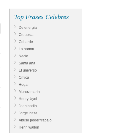
Top Frases Celebres
De energia
Orquesta
Cobarde
La norma
Necio
Santa ana
El universo
Critica
Hogar
Munoz marin
Henry fayol
Jean bodin
Jorge icaza
Abuso poder trabajo
Henri wallon