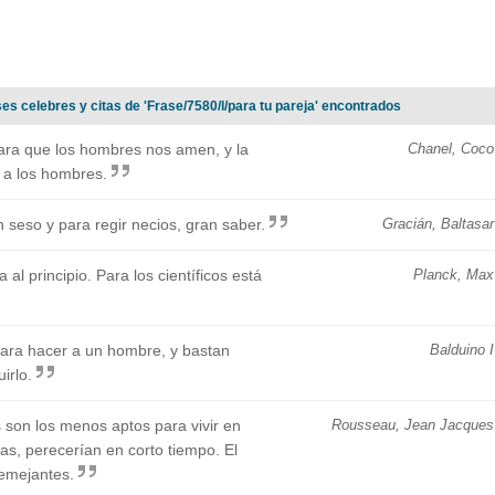
es celebres y citas de 'Frase/7580/l/para tu pareja' encontrados
ara que los hombres nos amen, y la
Chanel, Coco
 a los hombres.
seso y para regir necios, gran saber.
Gracián, Baltasar
al principio. Para los científicos está
Planck, Max
para hacer a un hombre, y bastan
Balduino I
irlo.
 son los menos aptos para vivir en
Rousseau, Jean Jacques
as, perecerían en corto tiempo. El
semejantes.