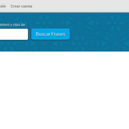
sión
Crear cuenta
ebres y citas de: