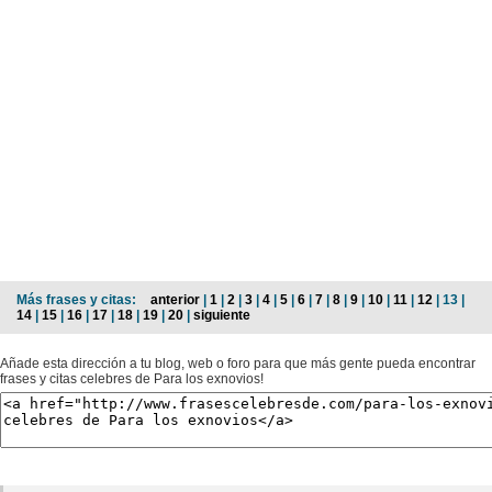
Más frases y citas:
anterior
|
1
|
2
|
3
|
4
|
5
|
6
|
7
|
8
|
9
|
10
|
11
|
12
| 13 |
14
|
15
|
16
|
17
|
18
|
19
|
20
|
siguiente
Añade esta dirección a tu blog, web o foro para que más gente pueda encontrar
frases y citas celebres de Para los exnovios!