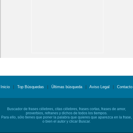
Inicio
|
Top Búsquedas
|
Últimas búsqueda
|
Aviso Legal
|
Contacto
Buscador de frases célebres, citas célebres, frases cortas, frases de amor,
proverbios, refranes y dichos de todos los tiempos.
Para ello, sólo tienes que poner la palabra que quieres que aparezca en la frase,
o bien el autor y clicar Buscar.